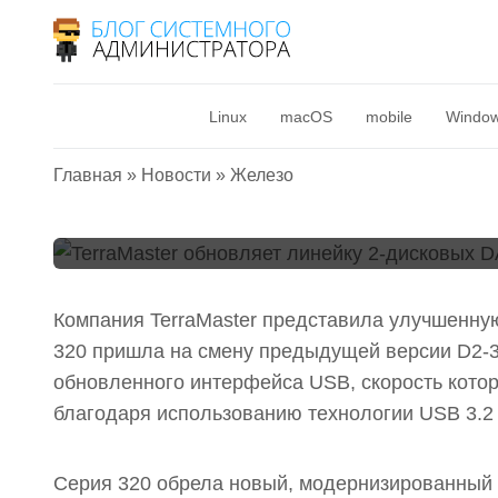
Железо
TerraMaster обнов
Linux
macOS
mobile
Windo
DAS D2-320
Главная
»
Новости
»
Железо
15 января 2024
Компания TerraMaster представила улучшенну
320 пришла на смену предыдущей версии D2-3
обновленного интерфейса USB, скорость которо
благодаря использованию технологии USB 3.2
Серия 320 обрела новый, модернизированный 