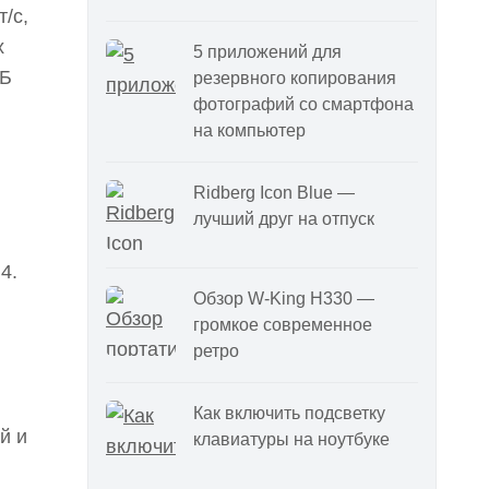
/с,
х
5 приложений для
ТБ
резервного копирования
фотографий со смартфона
на компьютер
Ridberg Icon Blue —
лучший друг на отпуск
4.
Обзор W-King H330 —
громкое современное
ретро
Как включить подсветку
й и
клавиатуры на ноутбуке