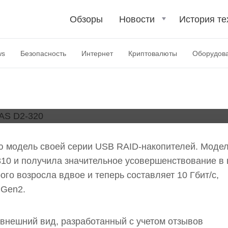
Обзоры
Новости
История те
ляет линейку 2-дисковых
ws
Безопасность
Интернет
Криптовалюты
Оборудов
ю модель своей серии USB RAID-накопителей. Модел
10 и получила значительное усовершенствование в
го возросла вдвое и теперь составляет 10 Гбит/с,
 Gen2.
внешний вид, разработанный с учетом отзывов