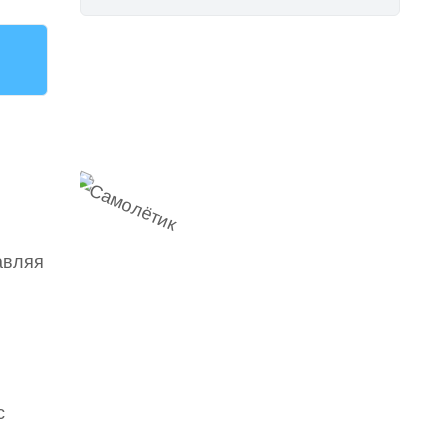
Наш
Telegram-канал
мемесы
анонсы
новости
авляя
с