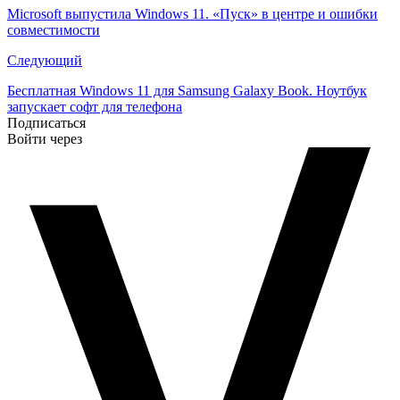
по
Microsoft выпустила Windows 11. «Пуск» в центре и ошибки
совместимости
записям
Следующий
Бесплатная Windows 11 для Samsung Galaxy Book. Ноутбук
запускает софт для телефона
Подписаться
Войти через