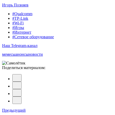
Игорь Позняев
#Qualcomm
#TP-Link
#Wi-Fi
#Игры
#Интернет
#Сетевое оборудование
Наш Telegram-канал
мемесы
анонсы
новости
Поделиться материалом:
Навигация
Предыдущий