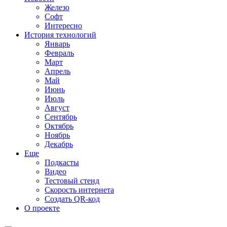
Железо
Софт
Интересно
История технологий
Январь
Февраль
Март
Апрель
Май
Июнь
Июль
Август
Сентябрь
Октябрь
Ноябрь
Декабрь
Еще
Подкасты
Видео
Тестовый стенд
Скорость интернета
Создать QR-код
О проекте