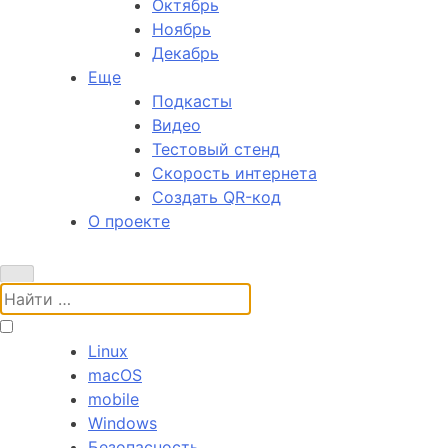
Октябрь
Ноябрь
Декабрь
Еще
Подкасты
Видео
Тестовый стенд
Скорость интернета
Создать QR-код
О проекте
Поиск:
Linux
macOS
mobile
Windows
Безопасность