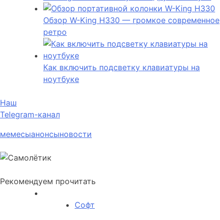
Обзор W-King H330 — громкое современное
ретро
Как включить подсветку клавиатуры на
ноутбуке
Наш
Telegram-канал
мемесы
анонсы
новости
Рекомендуем прочитать
Софт