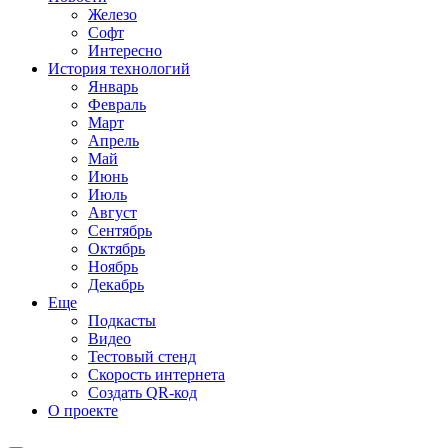
Железо
Софт
Интересно
История технологий
Январь
Февраль
Март
Апрель
Май
Июнь
Июль
Август
Сентябрь
Октябрь
Ноябрь
Декабрь
Еще
Подкасты
Видео
Тестовый стенд
Скорость интернета
Создать QR-код
О проекте