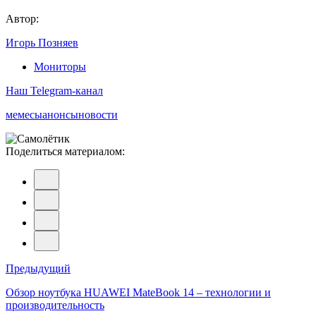
Автор:
Игорь Позняев
Мониторы
Наш Telegram-канал
мемесы
анонсы
новости
Поделиться материалом:
Навигация
Предыдущий
по
Обзор ноутбука HUAWEI MateBook 14 – технологии и
производительность
записям