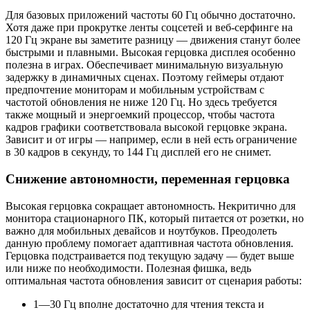
Для базовых приложений частоты 60 Гц обычно достаточно.
Хотя даже при прокрутке ленты соцсетей и веб-серфинге на
120 Гц экране вы заметите разницу — движения станут более
быстрыми и плавными. Высокая герцовка дисплея особенно
полезна в играх. Обеспечивает минимальную визуальную
задержку в динамичных сценах. Поэтому геймеры отдают
предпочтение мониторам и мобильным устройствам с
частотой обновления не ниже 120 Гц. Но здесь требуется
также мощный и энергоемкий процессор, чтобы частота
кадров графики соответствовала высокой герцовке экрана.
Зависит и от игры — например, если в ней есть ограничение
в 30 кадров в секунду, то 144 Гц дисплей его не снимет.
Снижение автономности, переменная герцовка
Высокая герцовка сокращает автономность. Некритично для
монитора стационарного ПК, который питается от розетки, но
важно для мобильных девайсов и ноутбуков. Преодолеть
данную проблему помогает адаптивная частота обновления.
Герцовка подстраивается под текущую задачу — будет выше
или ниже по необходимости. Полезная фишка, ведь
оптимальная частота обновления зависит от сценария работы:
1—30 Гц вполне достаточно для чтения текста и