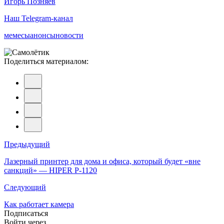
Игорь Позняев
Наш Telegram-канал
мемесы
анонсы
новости
Поделиться материалом:
Навигация
Предыдущий
по
Лазерный принтер для дома и офиса, который будет «вне
санкций» — HIPER P-1120
записям
Следующий
Как работает камера
Подписаться
Войти через