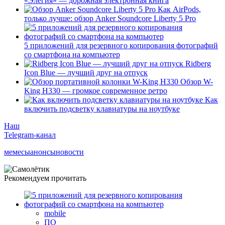
«Элегия» — дорожная электронная книга
Как AirPods,
только лучше: обзор Anker Soundcore Liberty 5 Pro
5 приложений для резервного копирования фотографий
со смартфона на компьютер
Ridberg
Icon Blue — лучший друг на отпуск
Обзор W-
King H330 — громкое современное ретро
Как
включить подсветку клавиатуры на ноутбуке
Наш
Telegram-канал
мемесы
анонсы
новости
Рекомендуем прочитать
mobile
ПО