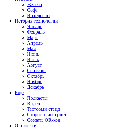
Железо
Софт
Интересно
История технологий
Январь
Февраль
Март
Апрель
Май
Июнь
Июль
Август
Сентябрь
Октябрь
Ноябрь
Декабрь
Еще
Подкасты
Видео
Тестовый стенд
Скорость интернета
Создать QR-код
О проекте