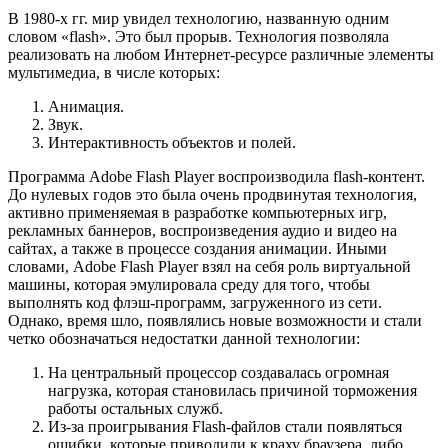
В 1980-х гг. мир увидел технологию, названную одним
словом «flash». Это был прорыв. Технология позволяла
реализовать на любом Интернет-ресурсе различные элементы
мультимедиа, в числе которых:
Анимация.
Звук.
Интерактивность объектов и полей.
Программа Adobe Flash Player воспроизводила flash-контент.
До нулевых годов это была очень продвинутая технология,
активно применяемая в разработке компьютерных игр,
рекламных баннеров, воспроизведения аудио и видео на
сайтах, а также в процессе создания анимации. Иными
словами, Adobe Flash Player взял на себя роль виртуальной
машины, которая эмулировала среду для того, чтобы
выполнять код флэш-программ, загруженного из сети.
Однако, время шло, появлялись новые возможности и стали
четко обозначаться недостатки данной технологии:
На центральный процессор создавалась огромная
нагрузка, которая становилась причиной торможения
работы остальных служб.
Из-за проигрывания Flash-файлов стали появляться
ошибки, которые приводили к краху браузера, либо