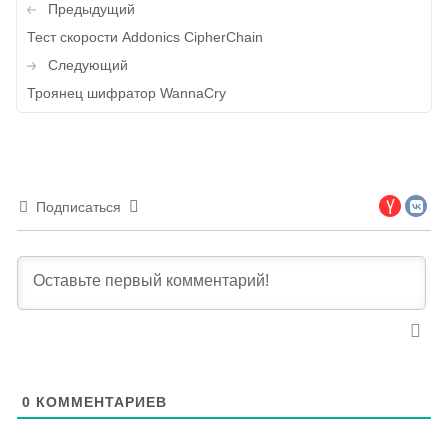
Навигация
Предыдущий
по
Тест скорости Addonics CipherChain
записям
Следующий
Троянец шифратор WannaCry
Подписаться
0
КОММЕНТАРИЕВ