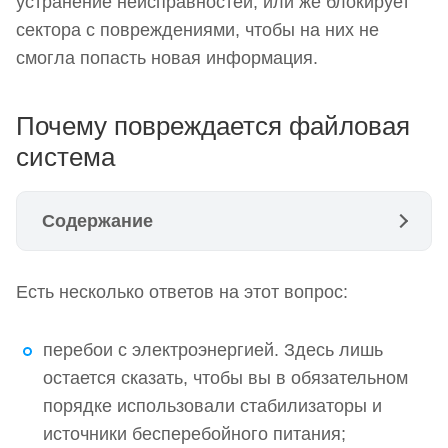
устранение неисправностей, или же блокирует
сектора с повреждениями, чтобы на них не
смогла попасть новая информация.
Почему повреждается файловая
система
Содержание
Почему повреждается файловая система
Есть несколько ответов на этот вопрос:
Запуск chkdsk
Способ 1.
перебои с электроэнергией. Здесь лишь
остается сказать, чтобы вы в обязательном
Способ 2.
порядке использовали стабилизаторы и
Этапы проверки
источники бесперебойного питания;