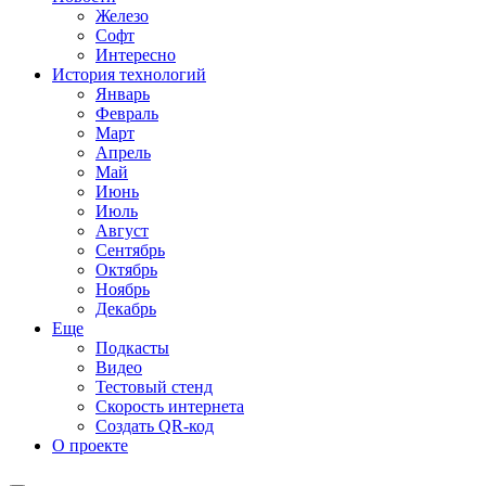
Железо
Софт
Интересно
История технологий
Январь
Февраль
Март
Апрель
Май
Июнь
Июль
Август
Сентябрь
Октябрь
Ноябрь
Декабрь
Еще
Подкасты
Видео
Тестовый стенд
Скорость интернета
Создать QR-код
О проекте