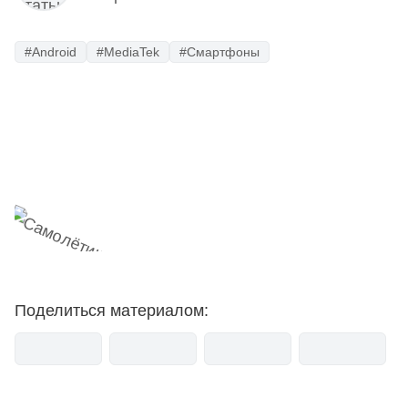
#Android
#MediaTek
#Смартфоны
Наш Telegram-канал
мемесы
анонсы
новости
Поделиться материалом: