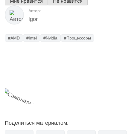
Мне нравится
Не нравится
Автор:
Igor
#AMD
#Intel
#Nvidia
#Процессоры
Наш Telegram-канал
мемесы
анонсы
новости
Поделиться материалом: