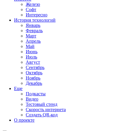
Железо
Софт
Интересно
История технологий
Январь
Февраль
Март
Апрель
Май
Июнь
Июль
Август
Сентябрь
Октябрь
Ноябрь
Декабрь
Еще
Подкасты
Видео
Тестовый стенд
Скорость интернета
Создать QR-код
О проекте