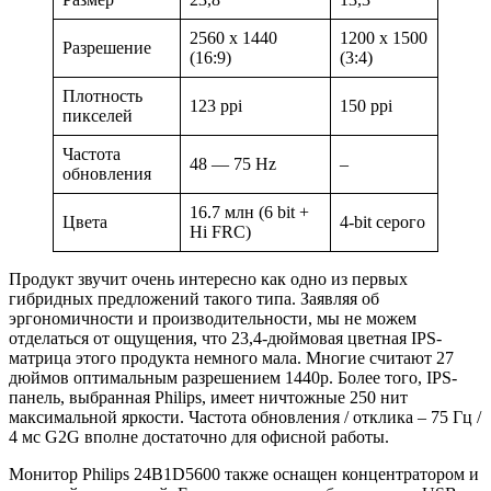
2560 x 1440
1200 x 1500
Разрешение
(16:9)
(3:4)
Плотность
123 ppi
150 ppi
пикселей
Частота
48 — 75 Hz
–
обновления
16.7 млн (6 bit +
Цвета
4-bit серого
Hi FRC)
Продукт звучит очень интересно как одно из первых
гибридных предложений такого типа. Заявляя об
эргономичности и производительности, мы не можем
отделаться от ощущения, что 23,4-дюймовая цветная IPS-
матрица этого продукта немного мала. Многие считают 27
дюймов оптимальным разрешением 1440p. Более того, IPS-
панель, выбранная Philips, имеет ничтожные 250 нит
максимальной яркости. Частота обновления / отклика – 75 Гц /
4 мс G2G вполне достаточно для офисной работы.
Монитор Philips 24B1D5600 также оснащен концентратором и