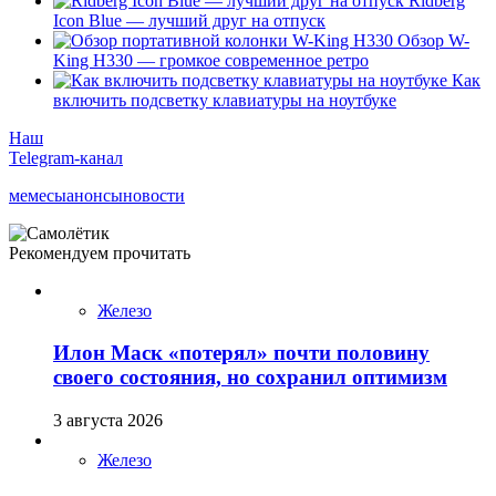
Ridberg
Icon Blue — лучший друг на отпуск
Обзор W-
King H330 — громкое современное ретро
Как
включить подсветку клавиатуры на ноутбуке
Наш
Telegram-канал
мемесы
анонсы
новости
Рекомендуем прочитать
Железо
Илон Маск «потерял» почти половину
своего состояния, но сохранил оптимизм
3 августа 2026
Железо