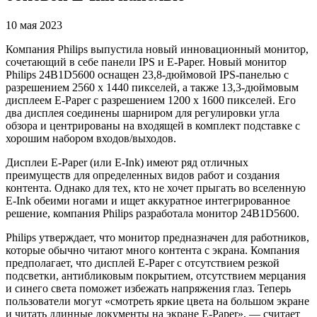
10 мая 2023
Компания Philips выпустила новый инновационный монитор,
сочетающий в себе панели IPS и E-Paper. Новый монитор
Philips 24B1D5600 оснащен 23,8-дюймовой IPS-панелью с
разрешением 2560 x 1440 пикселей, а также 13,3-дюймовым
дисплеем E-Paper с разрешением 1200 x 1600 пикселей. Его
два дисплея соединены шарниром для регулировки угла
обзора и центрированы на входящей в комплект подставке с
хорошим набором входов/выходов.
Дисплеи E-Paper (или E-Ink) имеют ряд отличных
преимуществ для определенных видов работ и создания
контента. Однако для тех, кто не хочет прыгать во вселенную
E-Ink обеими ногами и ищет аккуратное интегрированное
решение, компания Philips разработала монитор 24B1D5600.
Philips утверждает, что монитор предназначен для работников,
которые обычно читают много контента с экрана. Компания
предполагает, что дисплей E-Paper с отсутствием резкой
подсветки, антибликовым покрытием, отсутствием мерцания
и синего света поможет избежать напряжения глаз. Теперь
пользователи могут «смотреть яркие цвета на большом экране
и читать длинные документы на экране E-Paper», — считает