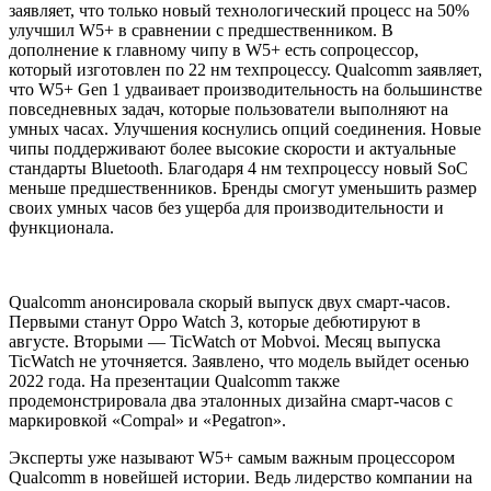
заявляет, что только новый технологический процесс на 50%
улучшил W5+ в сравнении с предшественником. В
дополнение к главному чипу в W5+ есть сопроцессор,
который изготовлен по 22 нм техпроцессу. Qualcomm заявляет,
что W5+ Gen 1 удваивает производительность на большинстве
повседневных задач, которые пользователи выполняют на
умных часах. Улучшения коснулись опций соединения. Новые
чипы поддерживают более высокие скорости и актуальные
стандарты Bluetooth. Благодаря 4 нм техпроцессу новый SoC
меньше предшественников. Бренды смогут уменьшить размер
своих умных часов без ущерба для производительности и
функционала.
Qualcomm анонсировала скорый выпуск двух смарт-часов.
Первыми станут Oppo Watch 3, которые дебютируют в
августе. Вторыми — TicWatch от Mobvoi. Месяц выпуска
TicWatch не уточняется. Заявлено, что модель выйдет осенью
2022 года. На презентации Qualcomm также
продемонстрировала два эталонных дизайна смарт-часов с
маркировкой «Compal» и «Pegatron».
Эксперты уже называют W5+ самым важным процессором
Qualcomm в новейшей истории. Ведь лидерство компании на