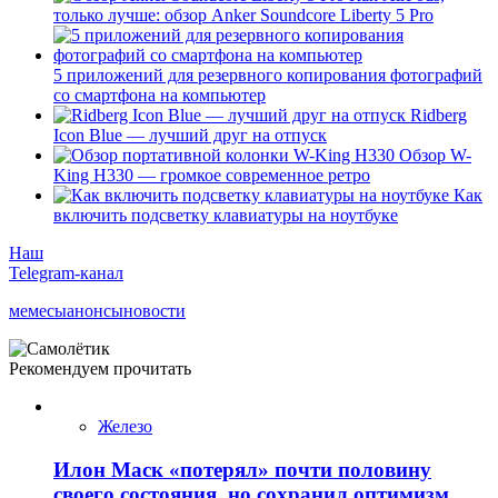
только лучше: обзор Anker Soundcore Liberty 5 Pro
5 приложений для резервного копирования фотографий
со смартфона на компьютер
Ridberg
Icon Blue — лучший друг на отпуск
Обзор W-
King H330 — громкое современное ретро
Как
включить подсветку клавиатуры на ноутбуке
Наш
Telegram-канал
мемесы
анонсы
новости
Рекомендуем прочитать
Железо
Илон Маск «потерял» почти половину
своего состояния, но сохранил оптимизм