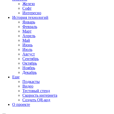
Железо
Софт
Интересно
История технологий
Январь
Февраль
Март
Апрель
Май
Июнь
Июль
Август
Сентябрь
Октябрь
Ноябрь
Декабрь
Еще
Подкасты
Видео
Тестовый стенд
Скорость интернета
Создать QR-код
О проекте