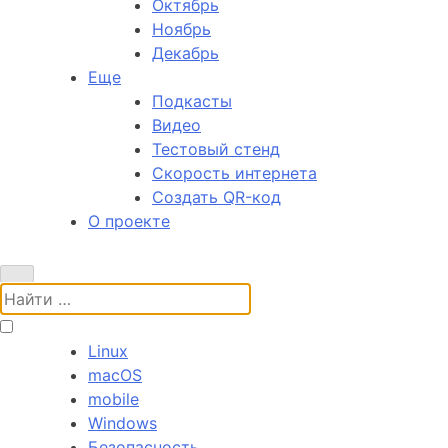
Октябрь
Ноябрь
Декабрь
Еще
Подкасты
Видео
Тестовый стенд
Скорость интернета
Создать QR-код
О проекте
Поиск:
Linux
macOS
mobile
Windows
Безопасность