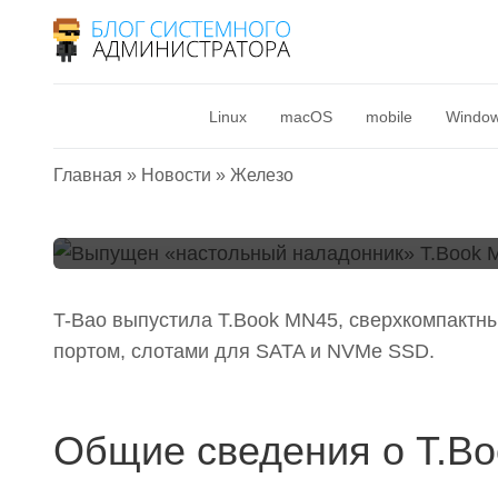
Выпущен «настол
T.Book MN45 с Ryz
Linux
macOS
mobile
Windo
возможностью апг
Главная
»
Новости
»
Железо
6 августа 2021
T-Bao выпустила T.Book MN45, сверхкомпактный 
портом, слотами для SATA и NVMe SSD.
Общие сведения о T.B