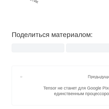
Наш 
мемесы
Поделиться материалом:
Навигация
Предыдущ
по
Tensor не станет для Google Pix
записям
единственным процессор