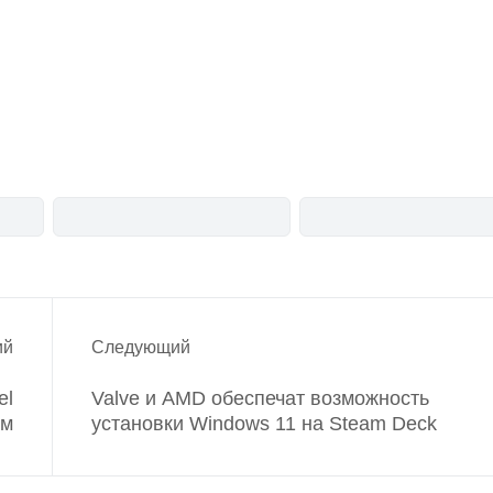
Telegram-канал
анонсы
новости
ий
Следующий
el
Valve и AMD обеспечат возможность
ом
установки Windows 11 на Steam Deck