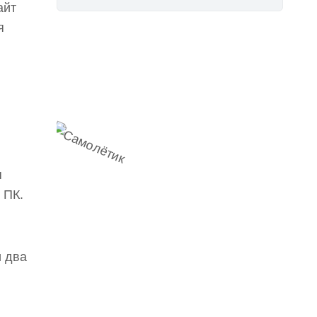
айт
я
Наш
Telegram-канал
мемесы
анонсы
новости
я
 ПК.
и два