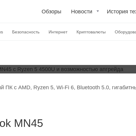
ьный наладонник»
Обзоры
Новости
История те
en 5 4500U и
ws
Безопасность
Интернет
Криптовалюты
Оборудов
рейда
ПК с AMD, Ryzen 5, Wi-Fi 6, Bluetooth 5.0, гигабит
ook MN45