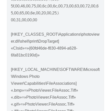
5f,00,46,00,75,00,6c,00,6c,00,73,00,63,00,72,00,6
5,00,65,00,6e,00,20,00,25,\
00,31,00,00,00
[HKEY_CLASSES_ROOT\Applications\photoview
er.dll\shell\print\DropTarget]
«Clsid»=»{60fd46de-f830-4894-a628-
6fa81bc0190d}»
[HKEY_LOCAL_MACHINE\SOFTWARE\Microsoft
\Windows Photo
Viewer\Capabilities\FileAssociations]
«.bmp»=»PhotoViewer.FileAssoc.Tiff»
«.dib»=»PhotoViewer.FileAssoc.Tiff»
«.gif»=»PhotoViewer.FileAssoc.Tiff»