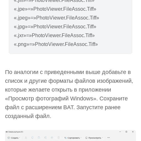
«.jfif»=»PhotoViewer.FileAssoc.Tiff»
«.jpe»=»PhotoViewer.FileAssoc.Tiff»
«.jpeg»=»PhotoViewer.FileAssoc.Tiff»
«.jpg»=»PhotoViewer.FileAssoc.Tiff»
«.jxr»=»PhotoViewer.FileAssoc.Tiff»
«.png»=»PhotoViewer.FileAssoc.Tiff»
По аналогии с приведенными выше добавьте в
список и другие форматы файлов изображений,
которые желаете открыть в приложении
«Просмотр фотографий Windows». Сохраните
файл с расширением BAT. Запустите ранее
созданный файл.