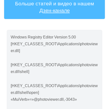
Больше статей и видео в нашем
Дзен-канале
Windows Registry Editor Version 5.00
[HKEY_CLASSES_ROOT\Applications\photoview
er.dll]
[HKEY_CLASSES_ROOT\Applications\photoview
er.dll\shell]
[HKEY_CLASSES_ROOT\Applications\photoview
er.dll\shell\open]
«MuiVerb»=»@photoviewer.dll,-3043»