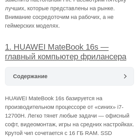
лучших, которые представлены на рынке.
Внимание сосредоточим на рабочих, а не
геймерских моделях.
1. HUAWEI MateBook 16s —
главный компьютер фрилансера
Содержание
1. HUAWEI MateBook 16s — главный компьютер
HUAWEI MateBook 16s базируется на
фрилансера
производительном процессоре от «синих» i7-
2. ASUS ZenBook Flip 13 UX363 — дорожный
12700H. Легко тянет любые задачи — офисный
«малыш»
софт, видеомонтаж, игры на средних настройках.
3. MacBook Pro 16 — творческий центр по
Крутой чип сочетается с 16 ГБ RAM. SSD