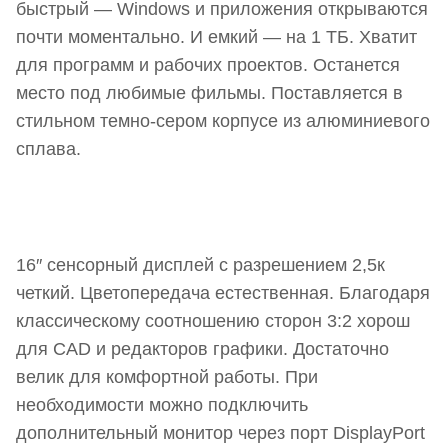
космической цене
быстрый — Windows и приложения открываются
почти моментально. И емкий — на 1 ТБ. Хватит
4. Lenovo Yoga 6 13ALC6 — легкий, быстрый,
для программ и рабочих проектов. Останется
маленький
место под любимые фильмы. Поставляется в
5. HP Victus 16-e0074ur — графика под игры
стильном темно-сером корпусе из алюминиевого
сплава.
16″ сенсорный дисплей с разрешением 2,5к
четкий. Цветопередача естественная. Благодаря
классическому соотношению сторон 3:2 хорош
для CAD и редакторов графики. Достаточно
велик для комфортной работы. При
необходимости можно подключить
дополнительный монитор через порт DisplayPort