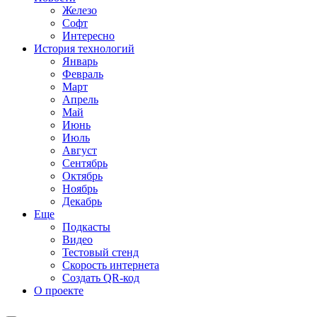
Железо
Софт
Интересно
История технологий
Январь
Февраль
Март
Апрель
Май
Июнь
Июль
Август
Сентябрь
Октябрь
Ноябрь
Декабрь
Еще
Подкасты
Видео
Тестовый стенд
Скорость интернета
Создать QR-код
О проекте