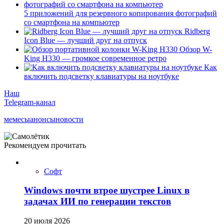
5 приложений для резервного копирования фотографий
со смартфона на компьютер
Ridberg
Icon Blue — лучший друг на отпуск
Обзор W-
King H330 — громкое современное ретро
Как
включить подсветку клавиатуры на ноутбуке
Наш
Telegram-канал
мемесы
анонсы
новости
Рекомендуем прочитать
Софт
Windows почти втрое шустрее Linux в
задачах ИИ по генерации текстов
20 июля 2026