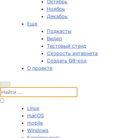
Октябрь
Ноябрь
Декабрь
Еще
Подкасты
Видео
Тестовый стенд
Скорость интернета
Создать QR-код
О проекте
Поиск:
Linux
macOS
mobile
Windows
Безопасность