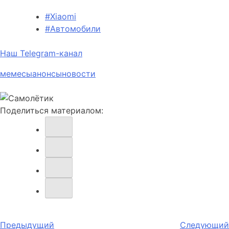
#Xiaomi
#Автомобили
Наш Telegram-канал
мемесы
анонсы
новости
Поделиться материалом:
Навигация
Предыдущий
Следующий