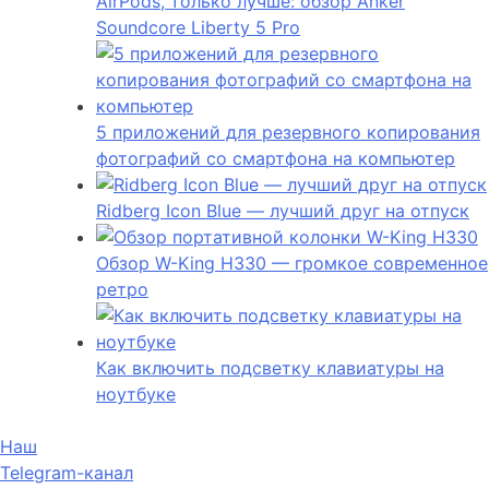
AirPods, только лучше: обзор Anker
Soundcore Liberty 5 Pro
5 приложений для резервного копирования
фотографий со смартфона на компьютер
Ridberg Icon Blue — лучший друг на отпуск
Обзор W-King H330 — громкое современное
ретро
Как включить подсветку клавиатуры на
ноутбуке
Наш
Telegram-канал