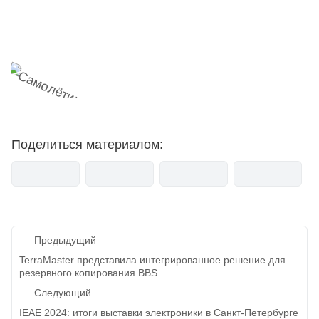
мемесы
анонсы
новости
Поделиться материалом:
Навигация
Предыдущий
по
TerraMaster представила интегрированное решение для
резервного копирования BBS
записям
Следующий
IEAE 2024: итоги выставки электроники в Санкт-Петербурге