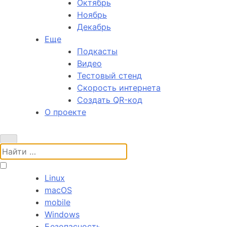
Октябрь
Ноябрь
Декабрь
Еще
Подкасты
Видео
Тестовый стенд
Скорость интернета
Создать QR-код
О проекте
Поиск:
Linux
macOS
mobile
Windows
Безопасность