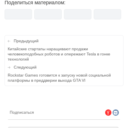
Поделиться материалом:
Навигация
Предыдущий
по
Китайские стартапы наращивают продажи
человекоподобных роботов и опережают Tesla в гонке
записям
технологий
Следующий
Rockstar Games готовится к запуску новой социальной
платформы в преддверии выхода GTA VI
Подписаться