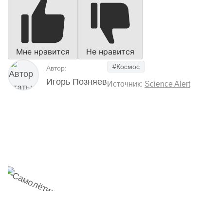
Мне нравится
Не нравится
#Космос
Автор:
Игорь Позняев
Источник:
Science Alert
Наш Telegram-канал
мемесы
анонсы
новости